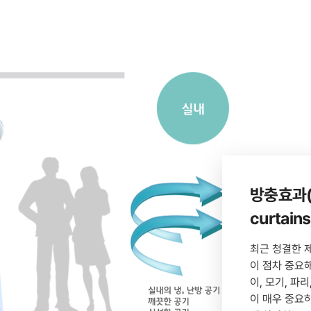
방충효과(In
curtains
최근 청결한 
이 점차 중요
이, 모기, 파
이 매우 중요