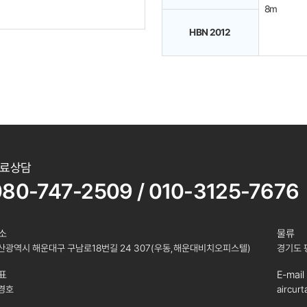
8m
HBN 2012
료상담
080-747-2509 / 010-3125-7676
소
물류
산광역시 해운대구 구남로18번길 24 307(우동,해운대비치오피스텔)
경기도 
표
E-mail
경호
aircur