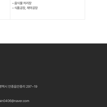
– 음식물 처리장
– 식품공장, 제약공장
평택시 안중읍안중리 297~19
tain0406@naver.com