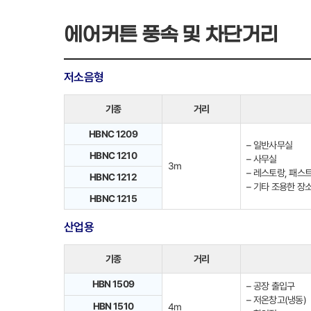
에어커튼 풍속 및 차단거리
저소음형
기종
거리
HBNC 1209
– 일반사무실
HBNC 1210
– 사무실
3m
– 레스토랑, 패스
HBNC 1212
– 기타 조용한 장
HBNC 1215
산업용
기종
거리
HBN 1509
– 공장 출입구
– 저온창고(냉동)
HBN 1510
4m