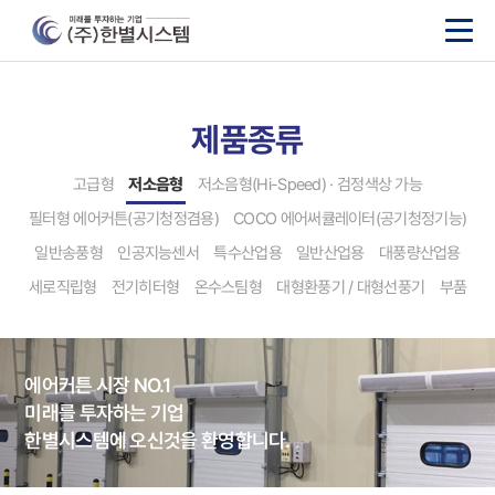
제품종류
고급형
저소음형
저소음형(Hi-Speed) · 검정색상 가능
필터형 에어커튼(공기청정겸용)
COCO 에어써큘레이터(공기청정기능)
일반송풍형
인공지능센서
특수산업용
일반산업용
대풍량산업용
세로직립형
전기히터형
온수스팀형
대형환풍기 / 대형선풍기
부품
에어커튼 시장 NO.1
미래를 투자하는 기업
한별시스템에 오신것을 환영합니다.