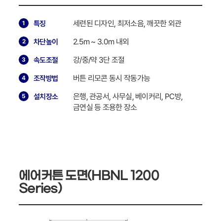
세련된 디자인, 최저소음, 깨끗한 외관
특징
2.5m ~ 3.0m 내외
차단높이
강/중/약 3단 조절
속도조절
버튼 리모콘 동시 작동가능
조작방법
은행, 관공서, 사무실, 베이커리, PC방,
설치장소
금연실 등 조용한 장소
에어커튼 도면(HBNL 1200
Series)