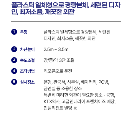
플라스틱 일체형으로 경량본체, 세련된 디자
인, 최저소음, 깨끗한 외관
플라스틱 일체형으로 경량본체, 세련된
특징
디자인, 최저소음, 깨끗한 외관
2.5m ~ 3.5m
차단높이
강/중/약 3단 조절
속도조절
리모콘으로 운전
조작방법
은행, 관공서, 사무실, 베이커리, PC방,
설치장소
금연실 등 조용한 장소
특별히 미려한 외관이 필요한 장소 - 공항,
KTX역사, 고급인테리어 프랜차이즈 매장,
인텔리전트 빌딩 등