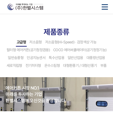
제품종류
고급형
저소음형
저소음형(Hi-Speed) · 검정색상 가능
필터형 에어커튼(공기청정겸용)
COCO 에어써큘레이터(공기청정기능)
일반송풍형
인공지능센서
특수산업용
일반산업용
대풍량산업용
세로직립형
전기히터형
온수스팀형
대형환풍기 / 대형선풍기
부품
에어커튼 시장 NO.1
미래를 투자하는 기업
한별시스템에 오신것을 환영합니다.